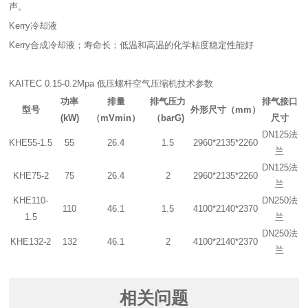
声。
Kerry冷却液
Kerry合成冷却液；寿命长；低温和高温的化学粘度稳定性能好
KAITEC 0.15-0.2Mpa 低压螺杆空气压缩机技术参数
功率
排量
排气压力
排气接口
型号
外形尺寸（mm）
(kW)
（mVmin）
（barG)
尺寸
DN125法
KHE55-1.5
55
26.4
1.5
2960*2135*2260
兰
DN125法
KHE75-2
75
26.4
2
2960*2135*2260
兰
KHE110-
DN250法
110
46.1
1.5
4100*2140*2370
1.5
兰
DN250法
KHE132-2
132
46.1
2
4100*2140*2370
兰
相关问题