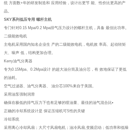
统 方面数+年的研发制造和 应用经验，设计出更节 能、性价比更高的产
品。
SKY系列低压专用 螺杆主机
专门针对0.15 Mpa/0.2 Mpa排气压力设计的螺杆主机，具备 最佳比功率。
二级能效电机
主电机采用国内知名企业生 产的二级能效电机，电机效 率高、起动转矩
大、噪声 低，结构更加合理。
Kerry油气分离器
专为0.15Mpa、0.2Mpa设计 的超大油分筒及油分芯，有 效地保证了更低
的油耗。
空气过滤器、油气分离器、 油分芯100%来自于美国。
采用油泵强制润滑
确保在极低的排气压力下也有足够的喷油量、最佳的油气混合比•
正确的冷却系统设计是 保证压缩机可S性的关键
冷却系统
采用离心冷却风扇；大尺寸风扇电机；油冷风扇,变频启动；低功率和低噪