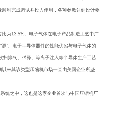
业顺利完成调试并投入使用，各项参数达到设计要
为13.5%。电子气体在电子产品制造工艺中广
“源”。电子半导体器件的性能优劣与电子气体的
吹扫排气、稀释、等离子注入等半导体生产工艺
期以来其该类型压缩机市场一直由美国企业所垄
氮系统之中，这也是这家企业首次与中国压缩机厂
。