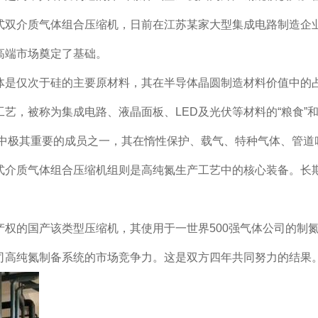
式双介质气体组合压缩机，日前在江苏某家大型集成电路制造企
高端市场奠定了基础。
是仅次于硅的主要原材料，其在半导体晶圆制造材料价值中的占比
艺，被称为集成电路、液晶面板、LED及光伏等材料的“粮食”和
体中极其重要的成员之一，其在惰性保护、载气、特种气体、管道
式介质气体组合压缩机组则是高纯氮生产工艺中的核心装备。长
产权的国产该类型压缩机，其使用于一世界500强气体公司的制
司高纯氮制备系统的市场竞争力。这是双方四年共同努力的结果