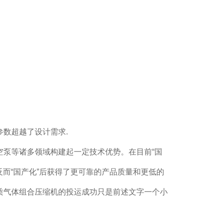
数超越了设计需求.
泵等诸多领域构建起一定技术优势。在目前“国
反而“国产化”后获得了更可靠的产品质量和更低的
质气体组合压缩机的投运成功只是前述文字一个小