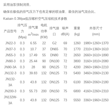
采用油泵强制润滑。
确保在极低的排气压力下也有足够的喷油量、最佳的油气混合比。
Kaitain 0.3Mpa低压螺杆空气压缩机技术参数
排气压
电机
排气量
排气接
噪声
重量
外形尺寸
产品型号
力
功率
3
口
dB(A)
(kg)
(mm)
m
/min
(Mpa)
(KW)
JN22-3
0.3
6.55
22
G2
69
1260
1980×1260×1370
JN37-3
0.3
10.7
37
DN65
70
1770
2310×1360×1610
JN55-3
0.3
17.49
55
DN80
72
2650
2660×1610×1890
JN90-3
0.3
25.44
90
DN100
72
3800
3160×1810×2080
JN90-3A
0.3
28
90
DN125
72
4200
2960×1960×2210
JN132-3
0.3
39.83
132
DN125
73
5400
3460×2060×2130
JN132-
0.3
43.8
132
DN125
73
6100
3560×2060×2180
3A
JN200-3
0.3
55.73
200
DN150
75
6800
4160×2260×2310
JN132W-
0.3
43.8
132
DN125
73
5550
3360×1960×2250
3A